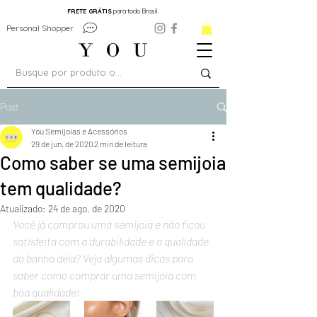
FRETE GRÁTIS
para todo Brasil.
Personal Shopper
Post
You Semijoias e Acessórios
29 de jun. de 2020
2 min de leitura
Como saber se uma semijoia
tem qualidade?
Atualizado:
24 de ago. de 2020
Você já comprou uma semijoia e não ficou 
satisfeita com a durabilidade e a qualidade 
do banho dela? Veja algumas dicas para 
saber como comprar uma semijoia com 
boa qualidade!