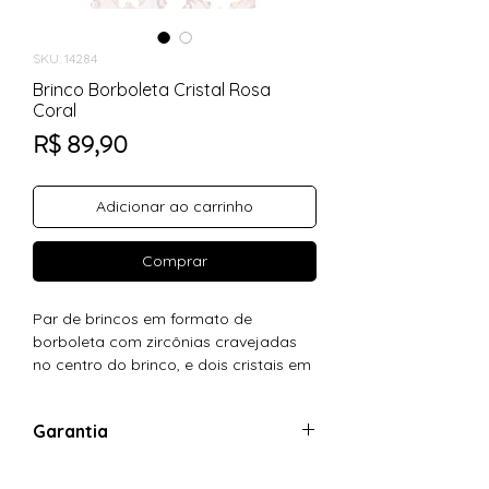
SKU: 14284
Brinco Borboleta Cristal Rosa
Coral
Preço
R$ 89,90
Adicionar ao carrinho
Comprar
Par de brincos em formato de
borboleta com zircônias cravejadas
no centro do brinco, e dois cristais em
formato de asas.
Dimensões do Brinco: altura 10 mm e
Garantia
largura 12 mm.
Revestimento: esse produto é uma
Garantia: 01 ano no banho de ouro 18k
semijoia desenvolvida com o melhor