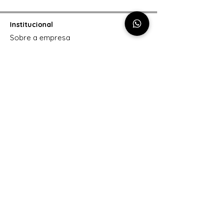
Institucional
Sobre a empresa
Política de entrega
Política de privacidade
Formas de pagamento
Trocas e Devoluções
Contato
47 99633-1070
contato@youacessorios.com
CNPJ:
31.537.636
/0001-09
Cashback
Como funciona
Siga-nos