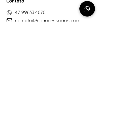
Contato
47 99633-1070
contato@youacessorios.com
CNPJ:
31.537.636
/0001-09
Cashback
Como funciona
Siga-nos
Cartão Presente
Comprar
You Acessórios
©2020 por You Acessórios.