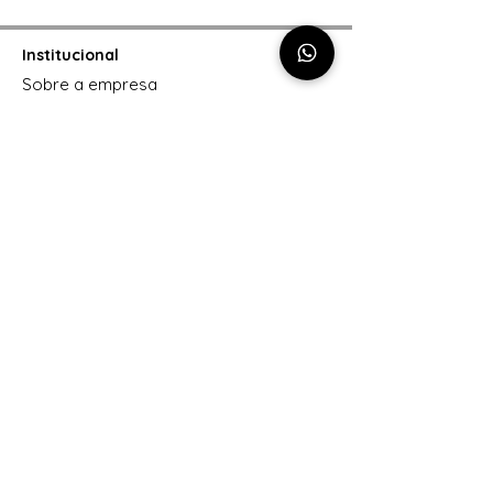
Institucional
Sobre a empresa
Política de entrega
Política de privacidade
Formas de pagamento
Trocas e Devoluções
Contato
47 99633-1070
contato@youacessorios.com
CNPJ:
31.537.636
/0001-09
Cashback
Como funciona
Siga-nos