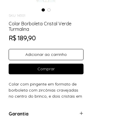
SKU: 14301
Colar Borboleta Cristal Verde
Turmalina
Preço
R$ 189,90
Adicionar ao carrinho
Comprar
Colar com pingente em formato de
borboleta com zircônias cravejadas
no centro do brinco, e dois cristais em
formato de asas.
Dimensões do Pingente (com a contra
Garantia
argola): altura 19 mm e largura 21 mm.
Corrente veneziana, tamanho da
Garantia: 01 ano no banho de ouro 18k
corrente 45 cm.