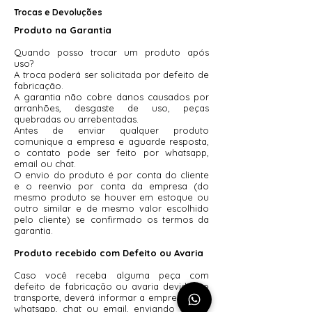
Trocas e Devoluções
Produto na Garantia
Quando posso trocar um produto após
uso?
A troca poderá ser solicitada por defeito de
fabricação.
A garantia não cobre danos causados por
arranhões, desgaste de uso, peças
quebradas ou arrebentadas.
Antes de enviar qualquer produto
comunique a empresa e aguarde resposta,
o contato pode ser feito por whatsapp,
email ou chat.
O envio do produto é por conta do cliente
e o reenvio por conta da empresa (do
mesmo produto se houver em estoque ou
outro similar e de mesmo valor escolhido
pelo cliente) se confirmado os termos da
garantia.
Produto recebido com Defeito ou Avaria
Caso você receba alguma peça com
defeito de fabricação ou avaria devido ao
transporte, deverá informar a empresa pelo
whatsapp, chat ou email, enviando a foto